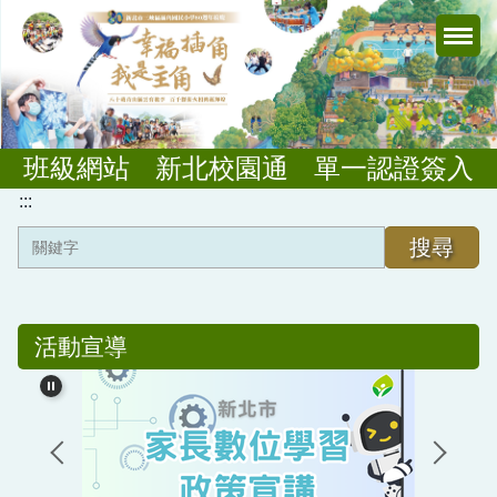
跳
到
主
要
內
容
班級網站
新北校園通
單一認證簽入
區
:::
搜尋
插角園區
單位組織
課程與教學
行政規章
活動宣導
學校簡介
插角行政
板根課程
教務業務
插角校徽
金敏分校
公開授課
學輔業務
插角之歌
插角幼兒園
總務業務