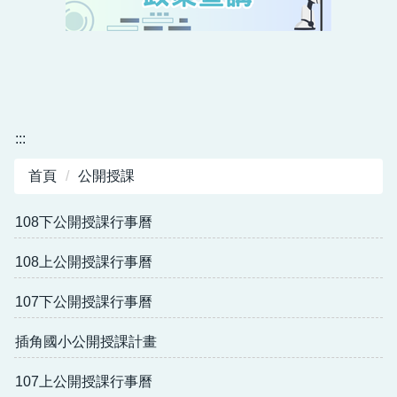
插角交通
家長會
人事業務
學校分機
會計業務
課表查詢
課程計畫1130826新北教國字第1131671249號
實驗教育
:::
資訊教育
首頁
公開授課
英語教育
108下公開授課行事曆
母語專區
108上公開授課行事曆
閱讀專區
107下公開授課行事曆
雙語國際教育專區
插角國小公開授課計畫
校外人士協助教學或活動專區
107上公開授課行事曆