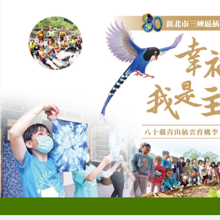
跳
到
主
要
內
容
區