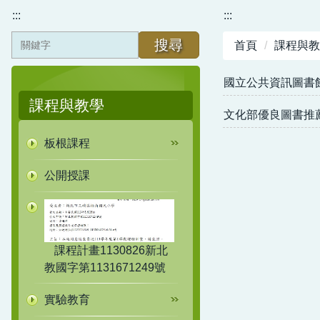
:::
:::
搜尋
首頁
課程與教
國立公共資訊圖書
課程與教學
文化部優良圖書推
板根課程
公開授課
課程計畫1130826新北
教國字第1131671249號
實驗教育