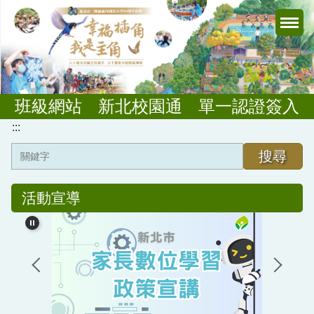
跳
到
主
要
內
容
班級網站
新北校園通
單一認證簽入
區
:::
搜尋
課程與教學
活動宣導
板根課程
公開授課