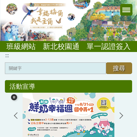
跳
到
主
要
內
容
班級網站
新北校園通
單一認證簽入
區
:::
搜尋
行政規章
活動宣導
教務業務
學輔業務
總務業務