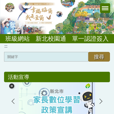
跳
到
主
要
內
容
班級網站
新北校園通
單一認證簽入
區
:::
搜尋
插角園區
單位組織
行政規章
活動宣導
學校簡介
插角行政
教務業務
插角校徽
金敏分校
學輔業務
插角之歌
插角幼兒園
總務業務