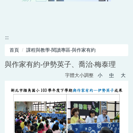
課程計畫1130826新北教國字第1131671249號
:::
實驗教育
首頁
課程與教學-閱讀專區-與作家有約
資訊教育
與作家有約-伊勢英子、喬治‧梅泰理
英語教育
字體大小調整
小
中
大
母語專區
閱讀專區
雙語國際教育專區
校外人士協助教學或活動專區