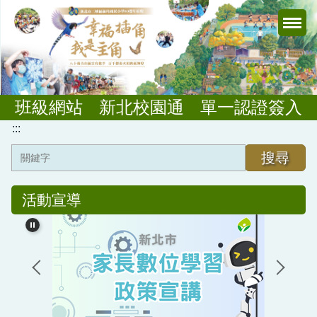
跳
到
主
要
內
容
班級網站
新北校園通
單一認證簽入
區
:::
搜尋
課程與教學
活動宣導
板根課程
公開授課