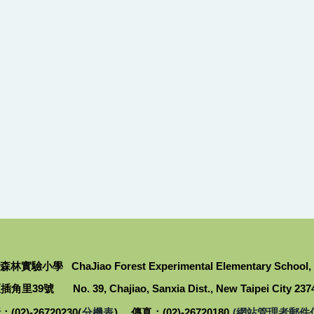
小學 ChaJiao Forest Experimental Elementary School, New
9號 No. 39, Chajiao, Sanxia Dist., New Taipei City 23742 
(02)-26720230(
分機表
) 傳真：(02)-26720180
(網站管理者郵件