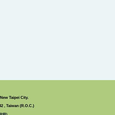
 Taipei City.
, Taiwan (R.O.C.)
信箱)