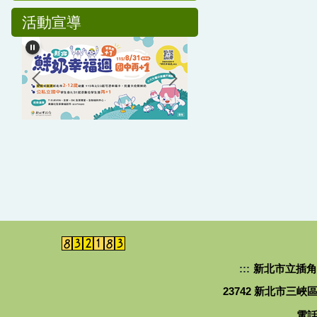
活動宣導
:::
新北市立插角森林實驗
23742 新北市三峽區插角里3
電話：