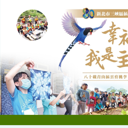
跳
到
主
要
內
容
區