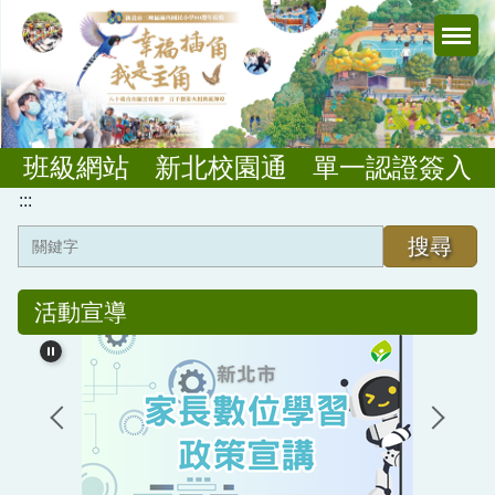
跳
到
主
要
內
容
班級網站
新北校園通
單一認證簽入
區
:::
搜尋
行政規章
活動宣導
教務業務
學輔業務
總務業務