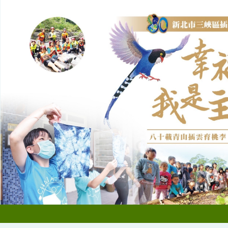
跳
到
主
要
內
容
區