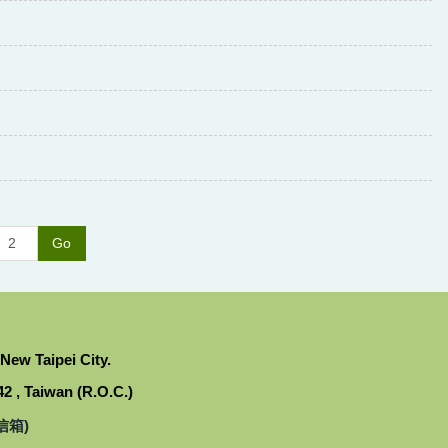
Go
 Taipei City.
, Taiwan (R.O.C.)
信箱)