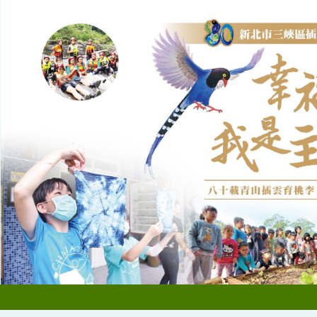
跳
到
主
要
內
容
區