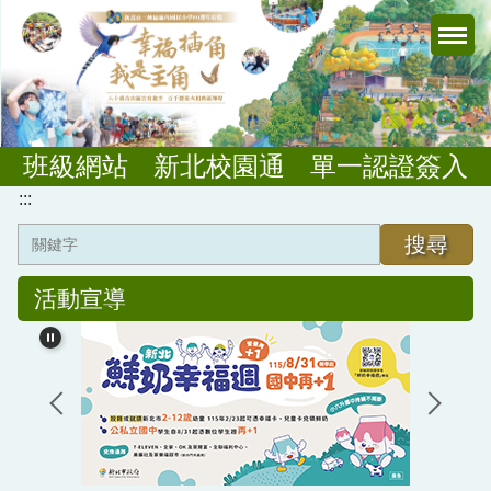
跳
到
主
要
內
容
班級網站
新北校園通
單一認證簽入
區
:::
搜尋
活動宣導