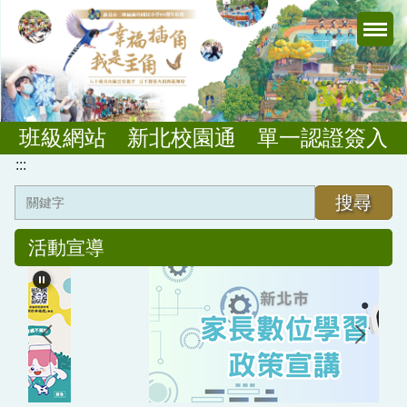
跳
到
主
要
內
容
班級網站
新北校園通
單一認證簽入
區
:::
搜尋
活動宣導