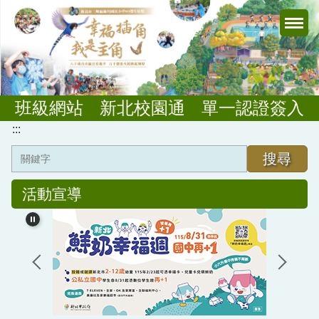
跳
到
主
要
內
容
班級網站
新北校園通
單一認證簽入
區
:::
搜尋
活動宣導