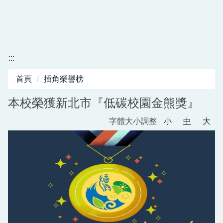
:::
首頁
插角榮譽榜
本校榮獲新北市『低碳校園金熊獎』
字體大小調整
小
中
大