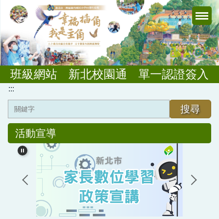
跳
到
主
要
內
容
班級網站
新北校園通
單一認證簽入
區
:::
搜尋
活動宣導