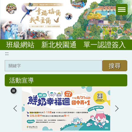
跳
到
主
要
內
容
班級網站
新北校園通
單一認證簽入
區
:::
搜尋
活動宣導