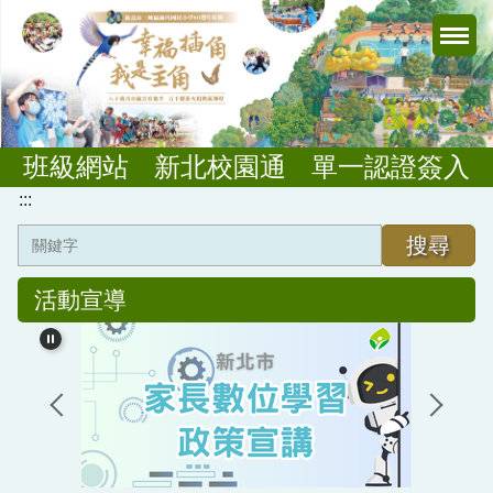
跳
到
主
要
內
容
班級網站
新北校園通
單一認證簽入
區
:::
搜尋
活動宣導