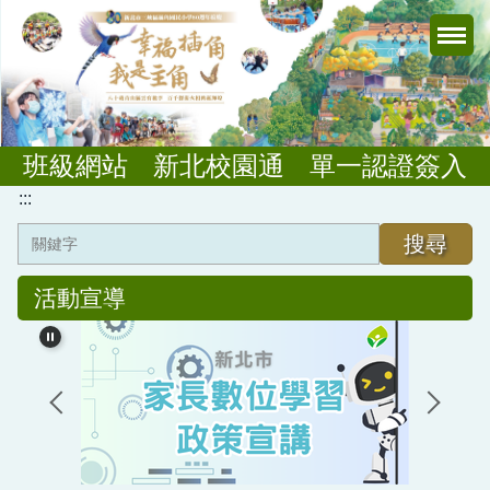
跳
到
主
要
內
容
班級網站
新北校園通
單一認證簽入
區
:::
搜尋
活動宣導