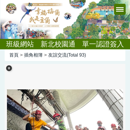
跳
到
主
要
內
容
班級網站
新北校園通
單一認證簽入
區
首頁
>
插角相簿
>
友誼交流(Total 93)