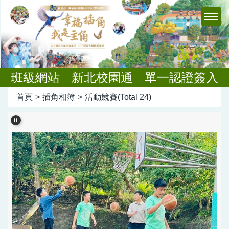
跳
到
主
要
內
容
班級網站
新北校園通
單一認證簽入
區
首頁
>
插角相簿
>
活動競賽(Total 24)