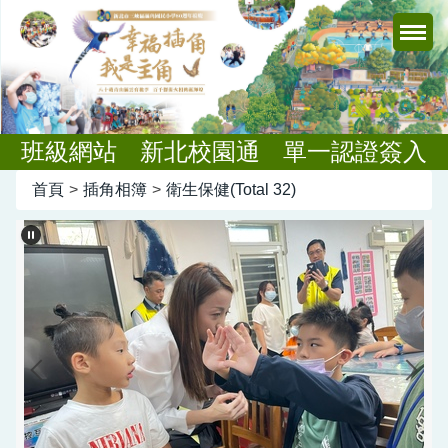
跳
到
主
要
內
容
班級網站
新北校園通
單一認證簽入
區
首頁
>
插角相簿
>
衛生保健(Total 32)