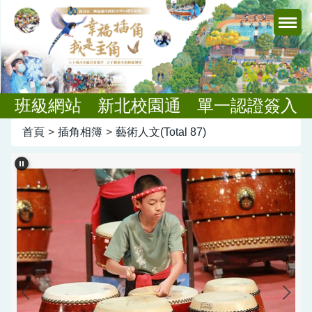
跳
到
主
要
內
容
班級網站
新北校園通
單一認證簽入
區
首頁
>
插角相簿
>
藝術人文(Total 87)