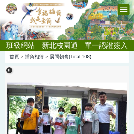
跳
到
主
要
內
容
班級網站
新北校園通
單一認證簽入
區
首頁
>
插角相簿
>
晨間朝會(Total 108)